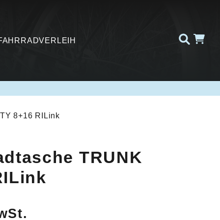
FAHRRADVERLEIH
TY 8+16 RILink
adtasche TRUNK
ILink
wSt.