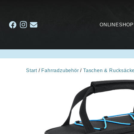
ONLINESHOP
Start
/
Fahrradzubehör
/
Taschen & Rucksäck