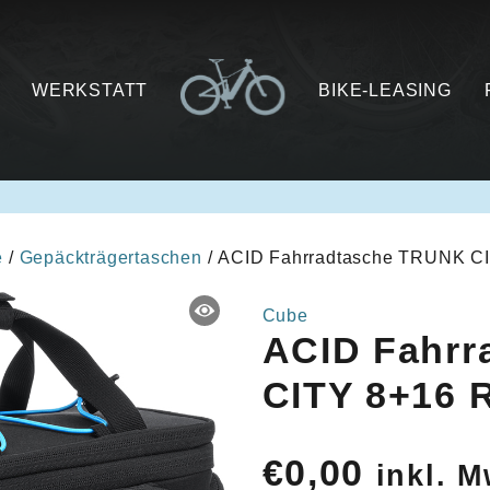
WERKSTATT
BIKE-LEASING
e
/
Gepäckträgertaschen
/ ACID Fahrradtasche TRUNK CI
Cube
ACID Fahrr
CITY 8+16 R
€
0,00
inkl. M