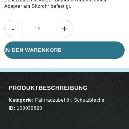
Adapter am Sitzrohr befestigt.
Alternative:
-
+
IN DEN WARENKORB
PRODUKTBESCHREIBUNG
Kategorie:
Fahrradzubehör
,
Schutzbleche
ID:
103039820