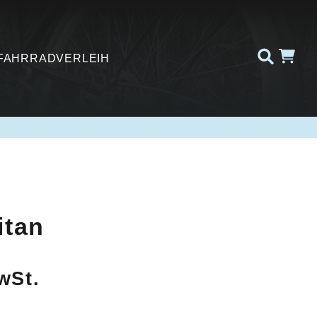
FAHRRADVERLEIH
itan
wSt.