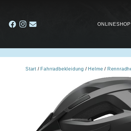
ONLINESHOP
Start
/
Fahrradbekleidung
/
Helme
/
Rennradh