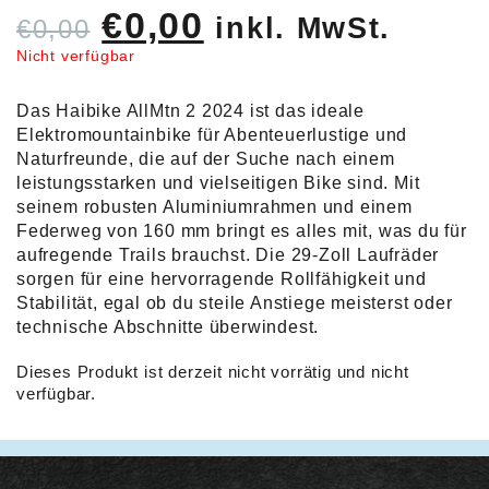
Ursprünglicher
Aktueller
€
0,00
inkl. MwSt.
€
0,00
Preis
Preis
Nicht verfügbar
war:
ist:
Das Haibike AllMtn 2 2024 ist das ideale
€0,00
€0,00.
Elektromountainbike für Abenteuerlustige und
Naturfreunde, die auf der Suche nach einem
leistungsstarken und vielseitigen Bike sind. Mit
seinem robusten Aluminiumrahmen und einem
Federweg von 160 mm bringt es alles mit, was du für
aufregende Trails brauchst. Die 29-Zoll Laufräder
sorgen für eine hervorragende Rollfähigkeit und
Stabilität, egal ob du steile Anstiege meisterst oder
technische Abschnitte überwindest.
Dieses Produkt ist derzeit nicht vorrätig und nicht
verfügbar.
Alternative: