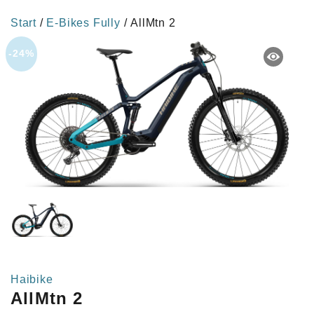
Start
/
E-Bikes Fully
/ AllMtn 2
-24%
Haibike
AllMtn 2