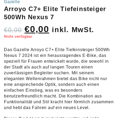
Gazelle
Arroyo C7+ Elite Tiefeinsteiger
500Wh Nexus 7
Ursprünglicher
Aktueller
€
0,00
inkl. MwSt.
€
0,00
Preis
Preis
Nicht verfügbar
war:
ist:
Das Gazelle Arroyo C7+ Elite Tiefeinsteiger 500Wh
€0,00
€0,00.
Nexus 7 2024 ist ein herausragendes E-Bike, das
speziell für Frauen entwickelt wurde, die sowohl in
der Stadt als auch auf langen Touren einen
zuverlässigen Begleiter suchen. Mit seinem
eleganten Wellenrahmen bietet das Bike nicht nur
eine ansprechende Optik, sondern auch einen
einfachen Einstieg, was es besonders
benutzerfreundlich macht. Die Kombination aus
Funktionalität und Stil kracht hier förmlich zusammen
und hebt das Fahren auf ein neues Level.