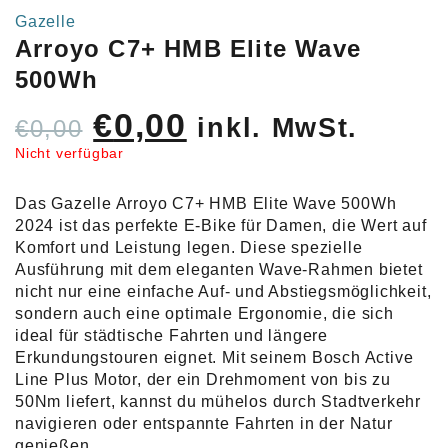
Gazelle
Arroyo C7+ HMB Elite Wave
500Wh
Ursprünglicher
Aktueller
€
0,00
inkl. MwSt.
€
0,00
Preis
Preis
Nicht verfügbar
war:
ist:
Das Gazelle Arroyo C7+ HMB Elite Wave 500Wh
€0,00
€0,00.
2024 ist das perfekte E-Bike für Damen, die Wert auf
Komfort und Leistung legen. Diese spezielle
Ausführung mit dem eleganten Wave-Rahmen bietet
nicht nur eine einfache Auf- und Abstiegsmöglichkeit,
sondern auch eine optimale Ergonomie, die sich
ideal für städtische Fahrten und längere
Erkundungstouren eignet. Mit seinem Bosch Active
Line Plus Motor, der ein Drehmoment von bis zu
50Nm liefert, kannst du mühelos durch Stadtverkehr
navigieren oder entspannte Fahrten in der Natur
genießen.