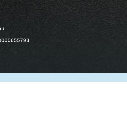
au
0000655793