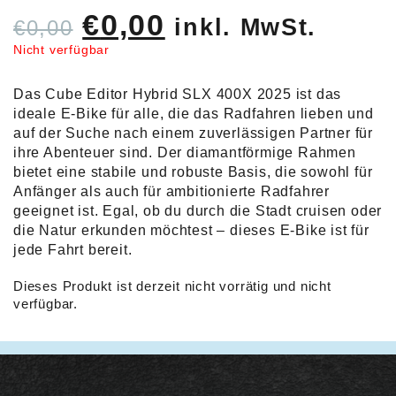
Ursprünglicher
Aktueller
€
0,00
inkl. MwSt.
€
0,00
Preis
Preis
Nicht verfügbar
war:
ist:
Das Cube Editor Hybrid SLX 400X 2025 ist das
€0,00
€0,00.
ideale E-Bike für alle, die das Radfahren lieben und
auf der Suche nach einem zuverlässigen Partner für
ihre Abenteuer sind. Der diamantförmige Rahmen
bietet eine stabile und robuste Basis, die sowohl für
Anfänger als auch für ambitionierte Radfahrer
geeignet ist. Egal, ob du durch die Stadt cruisen oder
die Natur erkunden möchtest – dieses E-Bike ist für
jede Fahrt bereit.
Dieses Produkt ist derzeit nicht vorrätig und nicht
verfügbar.
Alternative: