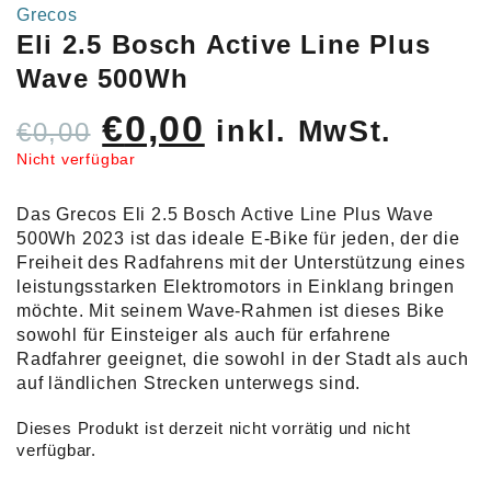
Grecos
Eli 2.5 Bosch Active Line Plus
Wave 500Wh
Ursprünglicher
Aktueller
€
0,00
inkl. MwSt.
€
0,00
Preis
Preis
Nicht verfügbar
war:
ist:
Das Grecos Eli 2.5 Bosch Active Line Plus Wave
€0,00
€0,00.
500Wh 2023 ist das ideale E-Bike für jeden, der die
Freiheit des Radfahrens mit der Unterstützung eines
leistungsstarken Elektromotors in Einklang bringen
möchte. Mit seinem Wave-Rahmen ist dieses Bike
sowohl für Einsteiger als auch für erfahrene
Radfahrer geeignet, die sowohl in der Stadt als auch
auf ländlichen Strecken unterwegs sind.
Dieses Produkt ist derzeit nicht vorrätig und nicht
verfügbar.
Alternative: