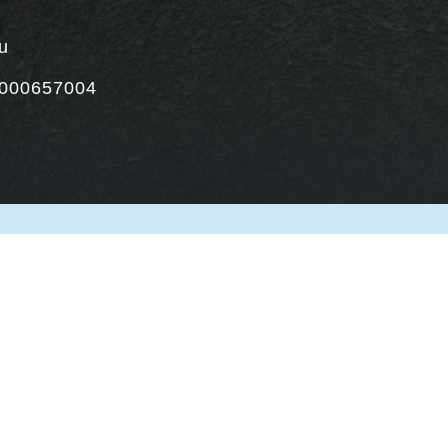
u
000657004