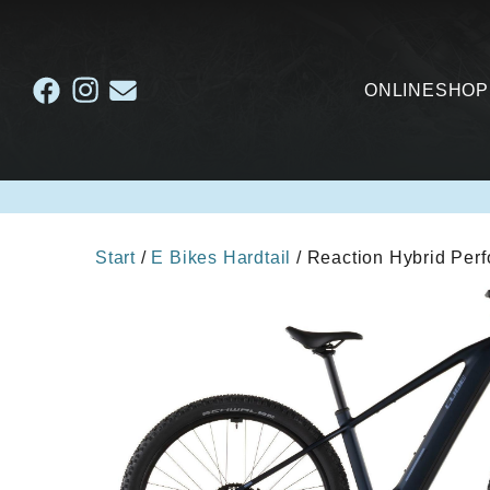
ONLINESHOP
Start
/
E Bikes Hardtail
/ Reaction Hybrid Per