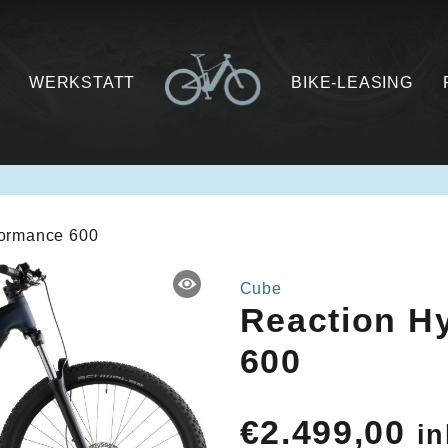
WERKSTATT
BIKE-LEASING
formance 600
Cube
Reaction H
600
€
2.499,00
in