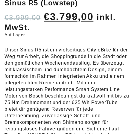
Sinus R5 (Lowstep)
Ursprünglicher
Aktuell
€
3.799,00
inkl.
€
3.999,00
Preis
Preis
MwSt.
war:
ist:
Auf Lager
€3.999,00
€3.799,
Unser Sinus R5 ist ein vielseitiges City eBike für den
Weg zur Arbeit, die Shoppingrunde in die Stadt oder
den gemütlichen Wochenendausflug. Es überzeugt
mit klassischem und durchdachtem Design, einem
formschön im Rahmen integrierten Akku und einem
pflegeleichten Riemenantrieb. Mit dem
leistungsstarken Performance Smart System Line
Motor von Bosch beschleunigst du kraftvoll mit bis zu
75 Nm Drehmoment und der 625 Wh PowerTube
bietet dir genügend Reserven für jede
Unternehmung. Zuverlässige Schalt- und
Bremskomponenten von Shimano sorgen für
reibungsloses Fahrvergnügen und Sicherheit auf