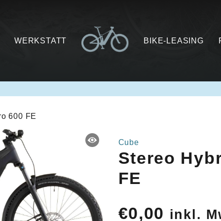
WERKSTATT
BIKE-LEASING
ro 600 FE
Cube
Stereo Hyb
FE
€
0,00
inkl. M