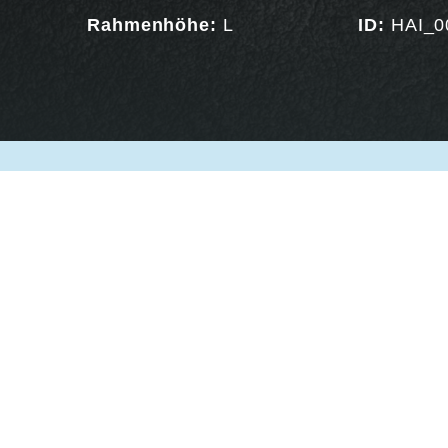
Rahmenhöhe:
L
ID:
HAI_0