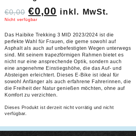
Ursprünglicher
Aktueller
€
0,00
inkl. MwSt.
€
0,00
Preis
Preis
Nicht verfügbar
war:
ist:
Das Haibike Trekking 3 MID 2023/2024 ist die
€0,00
€0,00.
perfekte Wahl für Frauen, die gerne sowohl auf
Asphalt als auch auf unbefestigten Wegen unterwegs
sind. Mit seinem trapezförmigen Rahmen bietet es
nicht nur eine ansprechende Optik, sondern auch
eine angenehme Einstiegshöhe, die das Auf- und
Absteigen erleichtert. Dieses E-Bike ist ideal für
sowohl Anfänger als auch erfahrene Fahrerinnen, die
die Freiheit der Natur genießen möchten, ohne auf
Komfort zu verzichten.
Dieses Produkt ist derzeit nicht vorrätig und nicht
verfügbar.
Alternative: