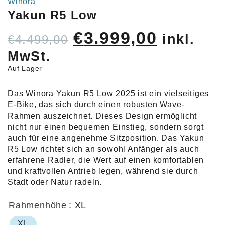
Winora
Yakun R5 Low
Ursprünglicher
Aktuell
€
3.999,00
inkl.
€
4.499,00
Preis
Preis
MwSt.
war:
ist:
Auf Lager
€4.499,00
€3.999,
Das Winora Yakun R5 Low 2025 ist ein vielseitiges
E-Bike, das sich durch einen robusten Wave-
Rahmen auszeichnet. Dieses Design ermöglicht
nicht nur einen bequemen Einstieg, sondern sorgt
auch für eine angenehme Sitzposition. Das Yakun
R5 Low richtet sich an sowohl Anfänger als auch
erfahrene Radler, die Wert auf einen komfortablen
und kraftvollen Antrieb legen, während sie durch
Stadt oder Natur radeln.
Rahmenhöhe
: XL
XL