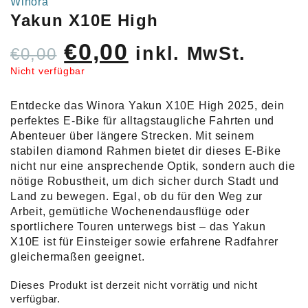
Winora
Yakun X10E High
Ursprünglicher
Aktueller
€
0,00
inkl. MwSt.
€
0,00
Preis
Preis
Nicht verfügbar
war:
ist:
Entdecke das Winora Yakun X10E High 2025, dein
€0,00
€0,00.
perfektes E-Bike für alltagstaugliche Fahrten und
Abenteuer über längere Strecken. Mit seinem
stabilen diamond Rahmen bietet dir dieses E-Bike
nicht nur eine ansprechende Optik, sondern auch die
nötige Robustheit, um dich sicher durch Stadt und
Land zu bewegen. Egal, ob du für den Weg zur
Arbeit, gemütliche Wochenendausflüge oder
sportlichere Touren unterwegs bist – das Yakun
X10E ist für Einsteiger sowie erfahrene Radfahrer
gleichermaßen geeignet.
Dieses Produkt ist derzeit nicht vorrätig und nicht
verfügbar.