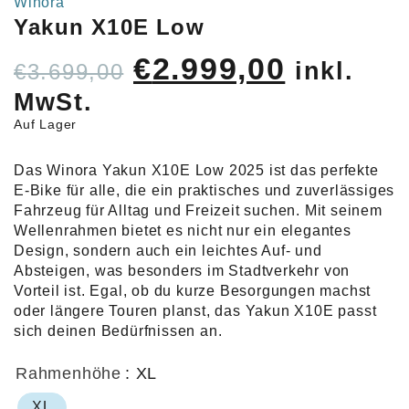
Winora
Yakun X10E Low
Ursprünglicher
Aktuell
€
2.999,00
inkl.
€
3.699,00
Preis
Preis
MwSt.
war:
ist:
Auf Lager
€3.699,00
€2.999,
Das Winora Yakun X10E Low 2025 ist das perfekte
E-Bike für alle, die ein praktisches und zuverlässiges
Fahrzeug für Alltag und Freizeit suchen. Mit seinem
Wellenrahmen bietet es nicht nur ein elegantes
Design, sondern auch ein leichtes Auf- und
Absteigen, was besonders im Stadtverkehr von
Vorteil ist. Egal, ob du kurze Besorgungen machst
oder längere Touren planst, das Yakun X10E passt
sich deinen Bedürfnissen an.
Rahmenhöhe
: XL
XL