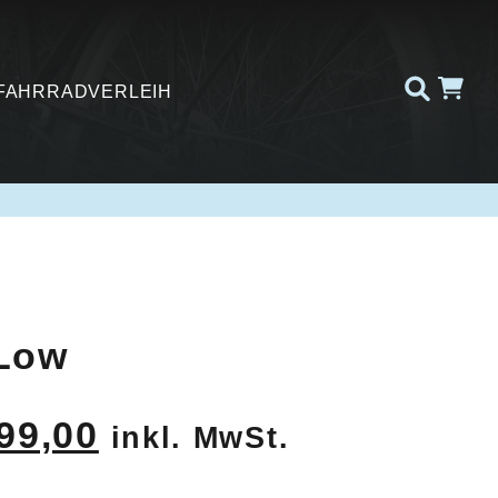
FAHRRADVERLEIH
Low
rünglicher
Aktueller
99,00
inkl. MwSt.
s
Preis