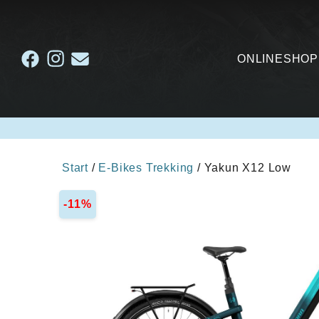
ONLINESHOP
Start
/
E-Bikes Trekking
/ Yakun X12 Low
-11%