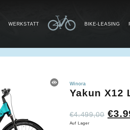
WERKSTATT
BIKE-LEASING
Winora
Yakun X12 
Ursp
€
3.9
€
4.499,00
Prei
Auf Lager