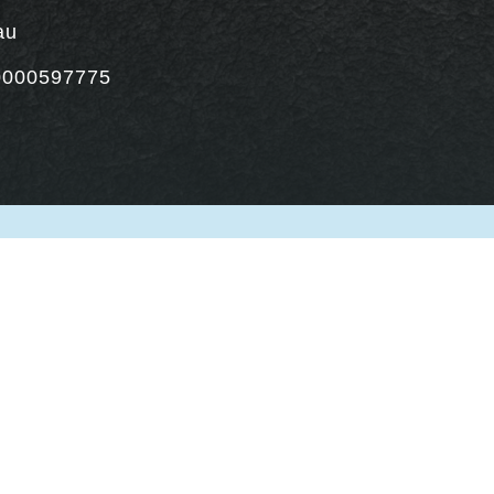
au
000597775