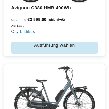
Avignon C380 HMB 400Wh
Ursprünglicher
Aktueller
€
3.999,00
inkl. MwSt.
€
4.799,00
Auf Lager
Preis
Preis
City E-Bikes
war:
ist:
€4.799,00
€3.999,00.
Ausführung wählen