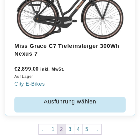
Miss Grace C7 Tiefeinsteiger 300Wh
Nexus 7
€
2.899,00
inkl. MwSt.
Auf Lager
City E-Bikes
Ausführung wählen
←
1
2
3
4
5
→