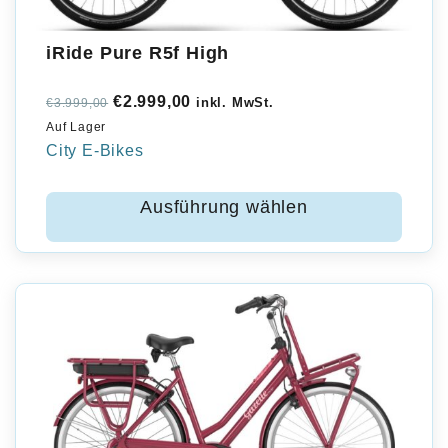
iRide Pure R5f High
Ursprünglicher
Aktueller
€
2.999,00
inkl. MwSt.
€
3.999,00
Auf Lager
Preis
Preis
City E-Bikes
war:
ist:
€3.999,00
€2.999,00.
Ausführung wählen