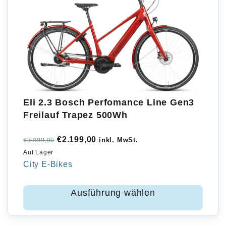
Eli 2.3 Bosch Perfomance Line Gen3
Freilauf Trapez 500Wh
Ursprünglicher
Aktueller
€
2.199,00
inkl. MwSt.
€
3.899,00
Auf Lager
Preis
Preis
City E-Bikes
war:
ist:
€3.899,00
€2.199,00.
Ausführung wählen