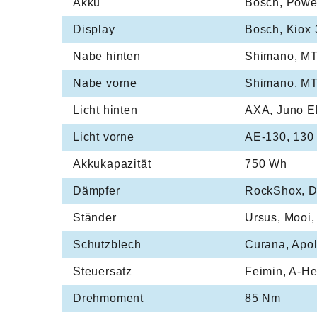
Akku
Bosch, Powe
Display
Bosch, Kiox
Nabe hinten
Shimano, MT
Nabe vorne
Shimano, MT
Licht hinten
AXA, Juno E
Licht vorne
AE-130, 130
Akkukapazität
750 Wh
Dämpfer
RockShox, De
Ständer
Ursus, Mooi,
Schutzblech
Curana, Apol
Steuersatz
Feimin, A-He
Drehmoment
85 Nm