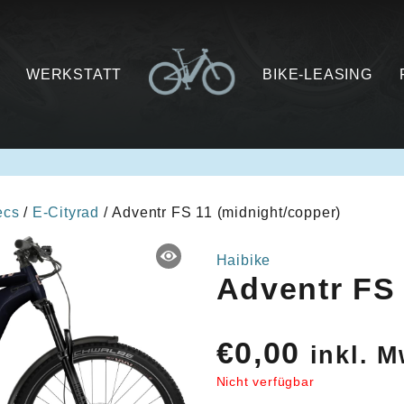
WERKSTATT
BIKE-LEASING
ecs
/
E-Cityrad
/ Adventr FS 11 (midnight/copper)
Haibike
Adventr FS 
€
0,00
inkl. M
Nicht verfügbar