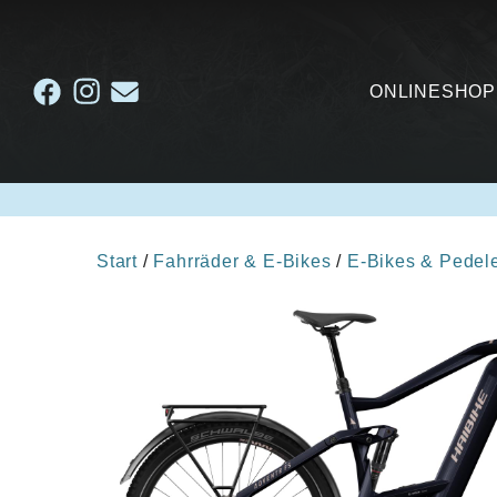
ONLINESHOP
Start
/
Fahrräder & E-Bikes
/
E-Bikes & Pedel