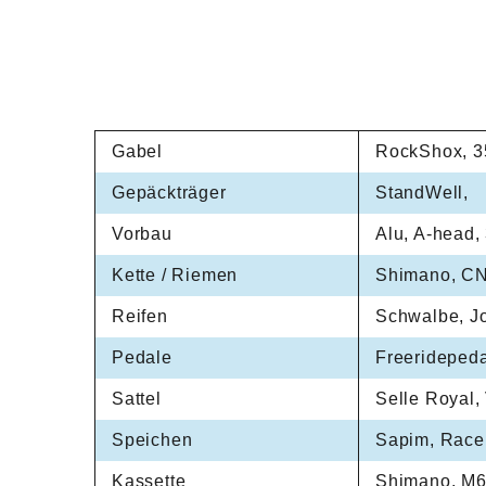
Gabel
RockShox, 35
Gepäckträger
StandWell,
Vorbau
Alu, A-head,
Kette / Riemen
Shimano, C
Reifen
Schwalbe, Jo
Pedale
Freeridepeda
Sattel
Selle Royal,
Speichen
Sapim, Race
Kassette
Shimano, M6