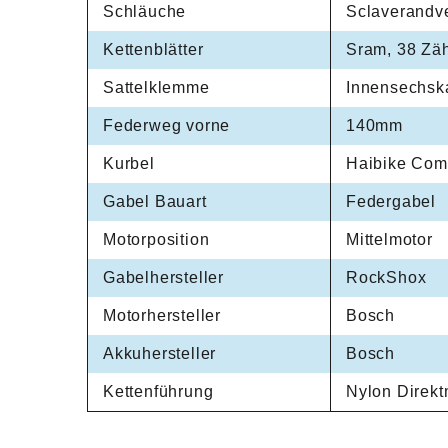
Schläuche
Sclaverandve
Kettenblätter
Sram, 38 Zä
Sattelklemme
Innensechsk
Federweg vorne
140mm
Kurbel
Haibike Com
Gabel Bauart
Federgabel
Motorposition
Mittelmotor
Gabelhersteller
RockShox
Motorhersteller
Bosch
Akkuhersteller
Bosch
Kettenführung
Nylon Direk