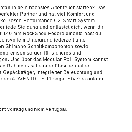
an in dein nächstes Abenteuer starten? Das
rfekter Partner und hat viel Komfort und
rke Bosch Performance CX Smart System
ber jede Steigung und entlastet dich, wenn dir
der 140 mm RockShox Federelemente hast du
uchsvollem Untergrund jederzeit unter
igen Shimano Schaltkomponenten sowie
benbremsen sorgen für sicheres und
gen. Und über das Modular Rail System kannst
wie Rahmentasche oder Flaschenhalter
t Gepäckträger, integrierter Beleuchtung und
mit dem ADVENTR FS 11 sogar StVZO-konform
cht vorrätig und nicht verfügbar.