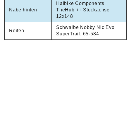
Haibike Components
Nabe hinten
TheHub ++ Steckachse
12x148
Schwalbe Nobby Nic Evo
Reifen
SuperTrail, 65-584