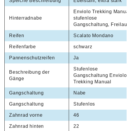
Speiche Beschreibung
Edelstahl, extra stark
Enviolo Trekking Manual
Hinterradnabe
stufenlose
Gangschaltung, Freilauf
Reifen
Scalato Mondano
Reifenfarbe
schwarz
Pannenschutzreifen
Ja
Stufenlose
Beschreibung der
Gangschaltung Enviolo
Gänge
Trekking Manual
Gangschaltung
Nabe
Gangschaltung
Stufenlos
Zahnrad vorne
46
Zahnrad hinten
22