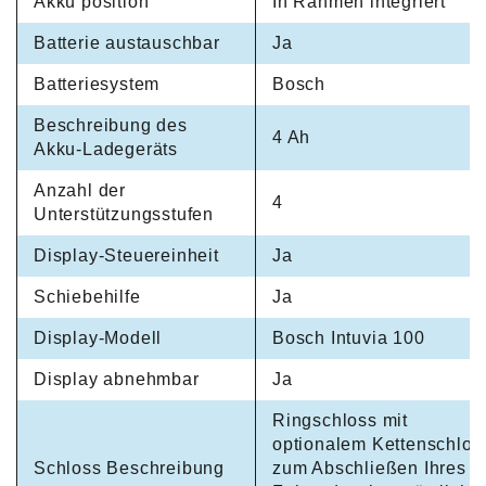
Akku position
In Rahmen integriert
Batterie austauschbar
Ja
Batteriesystem
Bosch
Beschreibung des
4 Ah
Akku-Ladegeräts
Anzahl der
4
Unterstützungsstufen
Display-Steuereinheit
Ja
Schiebehilfe
Ja
Display-Modell
Bosch Intuvia 100
Display abnehmbar
Ja
Ringschloss mit
optionalem Kettenschlos
Schloss Beschreibung
zum Abschließen Ihres