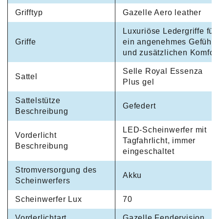
Grifftyp
Gazelle Aero leather
Luxuriöse Ledergriffe für
Griffe
ein angenehmes Gefühl
und zusätzlichen Komfor
Selle Royal Essenza
Sattel
Plus gel
Sattelstütze
Gefedert
Beschreibung
LED-Scheinwerfer mit
Vorderlicht
Tagfahrlicht, immer
Beschreibung
eingeschaltet
Stromversorgung des
Akku
Scheinwerfers
Scheinwerfer Lux
70
Vorderlichtart
Gazelle Fendervision