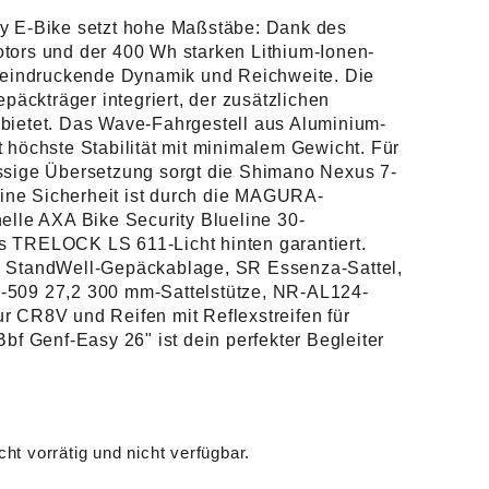
ty E-Bike setzt hohe Maßstäbe: Dank des
tors und der 400 Wh starken Lithium-Ionen-
beeindruckende Dynamik und Reichweite. Die
epäckträger integriert, der zusätzlichen
bietet. Das Wave-Fahrgestell aus Aluminium-
 höchste Stabilität mit minimalem Gewicht. Für
ssige Übersetzung sorgt die Shimano Nexus 7-
ne Sicherheit ist durch die MAGURA-
elle AXA Bike Security Blueline 30-
s TRELOCK LS 611-Licht hinten garantiert.
e StandWell-Gepäckablage, SR Essenza-Sattel,
-509 27,2 300 mm-Sattelstütze, NR-AL124-
r CR8V und Reifen mit Reflexstreifen für
Bbf Genf-Easy 26" ist dein perfekter Begleiter
cht vorrätig und nicht verfügbar.