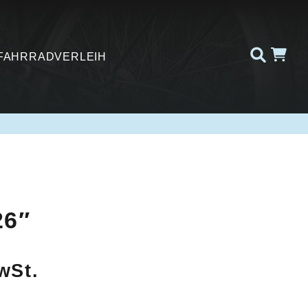
FAHRRADVERLEIH
26″
wSt.