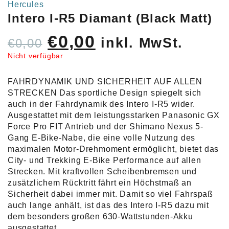
Hercules
Intero I-R5 Diamant (Black Matt)
Ursprünglicher
Aktueller
€
0,00
inkl. MwSt.
€
0,00
Preis
Preis
Nicht verfügbar
war:
ist:
FAHRDYNAMIK UND SICHERHEIT AUF ALLEN
€0,00
€0,00.
STRECKEN Das sportliche Design spiegelt sich
auch in der Fahrdynamik des Intero I-R5 wider.
Ausgestattet mit dem leistungsstarken Panasonic GX
Force Pro FIT Antrieb und der Shimano Nexus 5-
Gang E-Bike-Nabe, die eine volle Nutzung des
maximalen Motor-Drehmoment ermöglicht, bietet das
City- und Trekking E-Bike Performance auf allen
Strecken. Mit kraftvollen Scheibenbremsen und
zusätzlichem Rücktritt fährt ein Höchstmaß an
Sicherheit dabei immer mit. Damit so viel Fahrspaß
auch lange anhält, ist das des Intero I-R5 dazu mit
dem besonders großen 630-Wattstunden-Akku
ausgestattet.