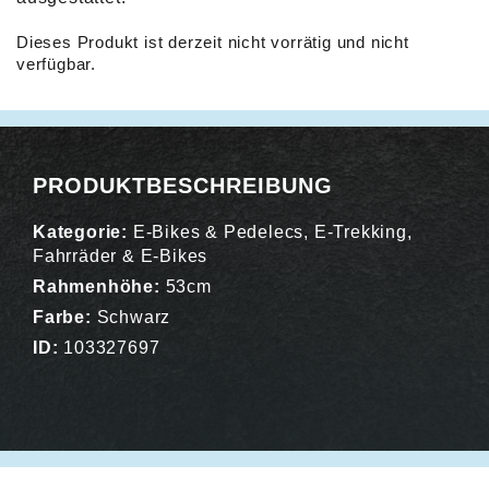
Dieses Produkt ist derzeit nicht vorrätig und nicht
verfügbar.
Alternative:
PRODUKTBESCHREIBUNG
Kategorie:
E-Bikes & Pedelecs
,
E-Trekking
,
Fahrräder & E-Bikes
Rahmenhöhe:
53cm
Farbe:
Schwarz
ID:
103327697