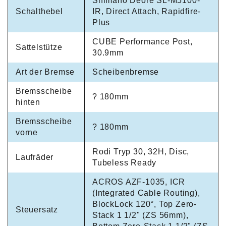
Shimano Deore SL-M5100-
Schalthebel
IR, Direct Attach, Rapidfire-
Plus
CUBE Performance Post,
Sattelstütze
30.9mm
Art der Bremse
Scheibenbremse
Bremsscheibe
? 180mm
hinten
Bremsscheibe
? 180mm
vorne
Rodi Tryp 30, 32H, Disc,
Laufräder
Tubeless Ready
ACROS AZF-1035, ICR
(Integrated Cable Routing),
BlockLock 120°, Top Zero-
Steuersatz
Stack 1 1/2" (ZS 56mm),