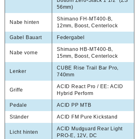
Bottom Zero-Stack 1 1/2" (ZS
56mm)
Shimano FH-MT400-B,
Nabe hinten
12mm, Boost, Centerlock
Gabel Bauart
Federgabel
Shimano HB-MT400-B,
Nabe vorne
15mm, Boost, Centerlock
CUBE Rise Trail Bar Pro,
Lenker
740mm
ACID React Pro / EE: ACID
Griffe
Hybrid Perform
Pedale
ACID PP MTB
Ständer
ACID FM Pure Kickstand
ACID Mudguard Rear Light
Licht hinten
PRO-E, 12V, DC