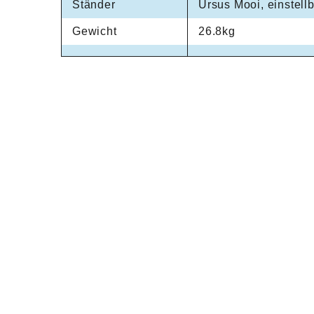
Ständer
Ursus Mooi, einstell
Gewicht
26.8kg