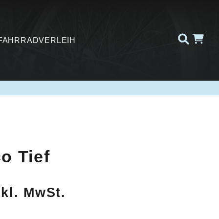
FAHRRADVERLEIH
o Tief
nglicher
tueller
nkl. MwSt.
eis