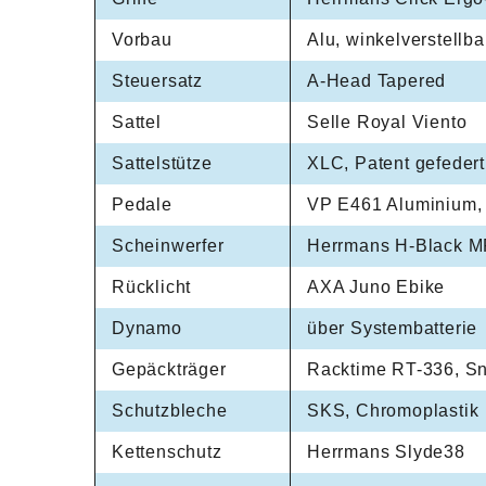
Vorbau
Alu, winkelverstellb
Steuersatz
A-Head Tapered
Sattel
Selle Royal Viento
Sattelstütze
XLC, Patent gefeder
Pedale
VP E461 Aluminium, 
Scheinwerfer
Herrmans H-Black M
Rücklicht
AXA Juno Ebike
Dynamo
über Systembatterie
Gepäckträger
Racktime RT-336, Sn
Schutzbleche
SKS, Chromoplastik
Kettenschutz
Herrmans Slyde38