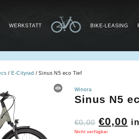
WERKSTATT
BIKE-LEASING
ecs
/
E-Cityrad
/ Sinus N5 eco Tief
Winora
Sinus N5 ec
Ursprü
Ak
€
0,00
i
€
0,00
Preis
Pr
Nicht verfügbar