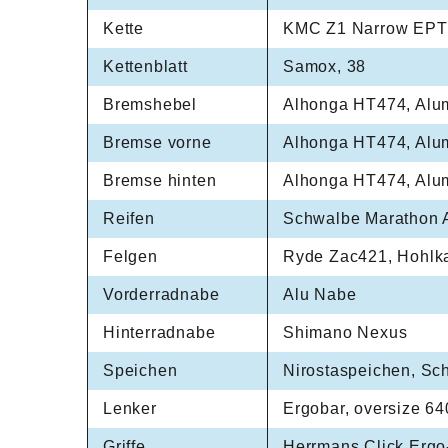
Kette
KMC Z1 Narrow EPT
Kettenblatt
Samox, 38
Bremshebel
Alhonga HT474, Alu
Bremse vorne
Alhonga HT474, Alu
Bremse hinten
Alhonga HT474, Alum
Reifen
Schwalbe Marathon A
Felgen
Ryde Zac421, Hohlk
Vorderradnabe
Alu Nabe
Hinterradnabe
Shimano Nexus
Speichen
Nirostaspeichen, Sc
Lenker
Ergobar, oversize 6
Griffe
Herrmans Click Ergo