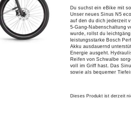
war:
is
Du suchst ein eBike mit s
Unser neues Sinus N5 eco i
€0,00
€0
auf den du dich jederzeit
5-Gang-Nabenschaltung von
wurde, rollst du leichtgän
leistungsstarke Bosch Per
Akku ausdauernd unterstütz
Energie ausgeht. Hydraul
Reifen von Schwalbe sorge
voll im Griff hast. Das Si
sowie als bequemer Tiefein
Dieses Produkt ist derzeit ni
Alternative: