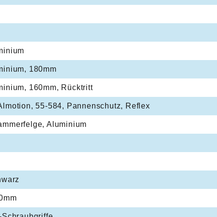
minium
minium, 180mm
inium, 160mm, Rücktritt
lmotion, 55-584, Pannenschutz, Reflex
ammerfelge, Aluminium
hwarz
40mm
-Schraubgriffe