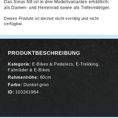
Das Sinus N8 ist in drei Modellvarianten erhältlich:
als Damen- und Herrenrad sowie als Tiefeinsteiger.
Dieses Produkt ist derzeit nicht vorrätig und nicht
verfügbar.
Alternative:
PRODUKTBESCHREIBUNG
Kategorie:
E-Bikes & Pedelecs
,
E-Trekking
,
Fahrräder & E-Bikes
Rahmenhöhe:
60cm
Farbe:
Dunkel-grün
ID:
103241964