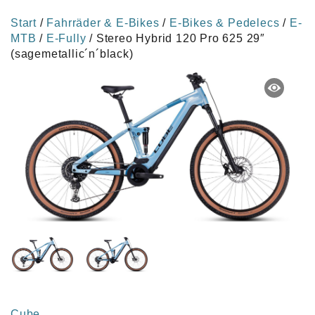
Start
/
Fahrräder & E-Bikes
/
E-Bikes & Pedelecs
/
E-
MTB
/
E-Fully
/ Stereo Hybrid 120 Pro 625 29″
(sagemetallic´n´black)
Cube