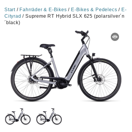
Start
/
Fahrräder & E-Bikes
/
E-Bikes & Pedelecs
/
E-
Cityrad
/ Supreme RT Hybrid SLX 625 (polarsilver´n
´black)