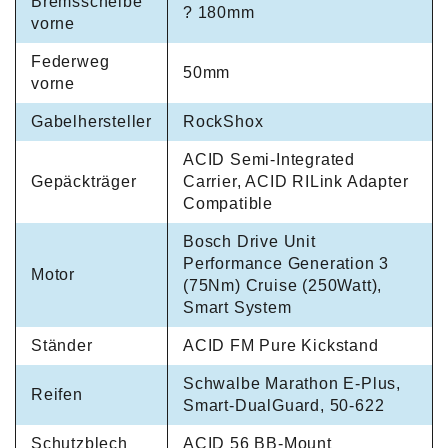
Bremsscheibe
? 180mm
vorne
Federweg
50mm
vorne
Gabelhersteller
RockShox
ACID Semi-Integrated
Gepäckträger
Carrier, ACID RILink Adapter
Compatible
Bosch Drive Unit
Performance Generation 3
Motor
(75Nm) Cruise (250Watt),
Smart System
Ständer
ACID FM Pure Kickstand
Schwalbe Marathon E-Plus,
Reifen
Smart-DualGuard, 50-622
Schutzblech
ACID 56 BB-Mount