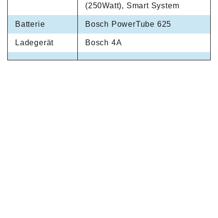
(250Watt), Smart System
Batterie
Bosch PowerTube 625
Ladegerät
Bosch 4A