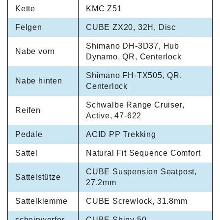
Kette
KMC Z51
Felgen
CUBE ZX20, 32H, Disc
Shimano DH-3D37, Hub
Nabe vorn
Dynamo, QR, Centerlock
Shimano FH-TX505, QR,
Nabe hinten
Centerlock
Schwalbe Range Cruiser,
Reifen
Active, 47-622
Pedale
ACID PP Trekking
Sattel
Natural Fit Sequence Comfort
CUBE Suspension Seatpost,
Sattelstütze
27.2mm
Sattelklemme
CUBE Screwlock, 31.8mm
scheinwerfer
CUBE Shiny 50